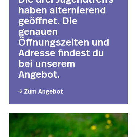
haben alternierend
geöffnet. Die
genauen
Öffnungszeiten und
Adresse findest du
bei unserem
Angebot.
Zum Angebot