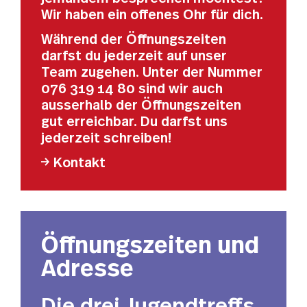
Wir haben ein offenes Ohr für dich.
Während der Öffnungszeiten
darfst du jederzeit auf unser
Team zugehen. Unter der Nummer
076 319 14 80 sind wir auch
ausserhalb der Öffnungszeiten
gut erreichbar. Du darfst uns
jederzeit schreiben!
Kontakt
Öffnungszeiten und
Adresse
Die drei Jugendtreffs