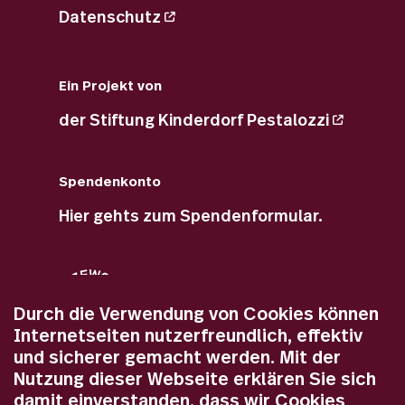
Datenschutz
Ein Projekt von
der
Stiftung Kinderdorf
Pestalozzi
Spendenkonto
Hier gehts zum
Spendenformular
.
Durch die Verwendung von Cookies können
Internetseiten nutzerfreundlich, effektiv
Sie können Ihre Spenden an die
und sicherer gemacht werden. Mit der
Stiftung Kinderdorf Pestalozzi von
Nutzung dieser Webseite erklären Sie sich
den Steuern abziehen.
damit einverstanden, dass wir Cookies