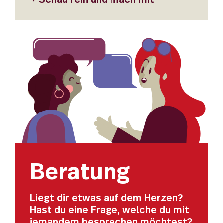
Beratung
Liegt dir etwas auf dem Herzen?
Hast du eine Frage, welche du mit
jemandem besprechen möchtest?